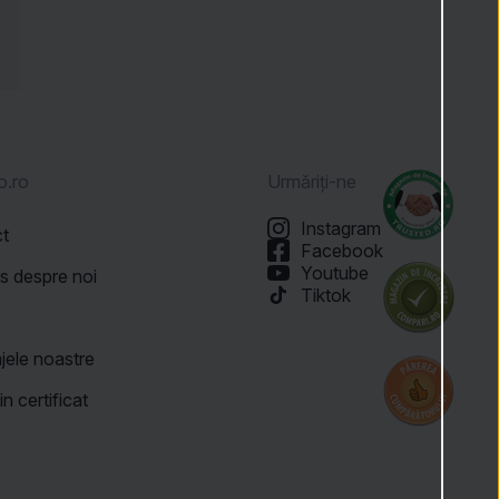
o.ro
Urmăriți-ne
Instagram
ct
Facebook
Youtube
is despre noi
Tiktok
ă
jele noastre
n certificat