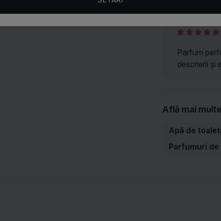
Recenzii
SETĂRI
Parfum perf
descrierii ș
Află mai mult
Apă de toalet
Parfumuri de