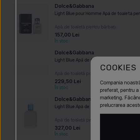
Dolce&Gabbana
Light Blue pour Homme Apă de toaletă pen
Apă de toaletă pentru bărbați
157,00 Lei
În stoc
Dolce&Gabbana
Light Blue Apă de toaletă pentru bărbați 5
COOKIES
Apă de toaletă pentru bărbați
229,50 Lei
Compania noastră
În stoc
preferat, pentru a
marketing. Făcând
Dolce&Gabbana
prelucrarea acest
Light Blue Apă de toaletă pentru bărbați 1
Apă de toaletă pentru bărbați
327,00 Lei
În stoc