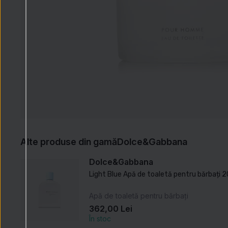
Alte produse din gamă
Dolce&Gabbana
Dolce&Gabbana
Light Blue Apă de toaletă pentru bărbați 
Apă de toaletă pentru bărbați
362,00 Lei
În stoc