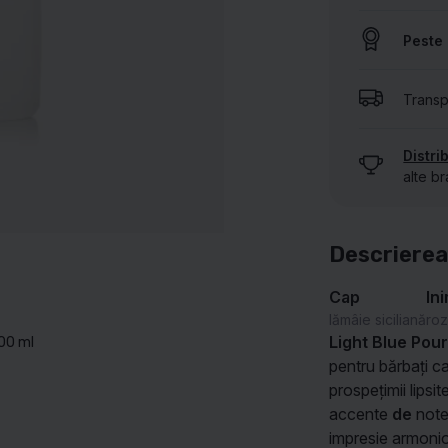
Peste 
AFIȘEAZĂ TOATE BRANDURILE NOASTRE
Transp
Distri
alte br
Descrierea
Cap
In
lămâie siciliană
roz
Light Blue Po
200 ml
pentru bărbați c
prospețimii lipsi
accente
de
not
impresie armonioa