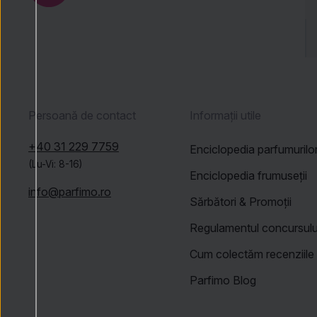
Persoană de contact
Informații utile
+40 31 229 7759
Enciclopedia parfumurilo
(Lu-Vi: 8-16)
Enciclopedia frumuseții
info@parfimo.ro
Sărbători & Promoții
Regulamentul concursulu
Cum colectăm recenziile
Parfimo Blog