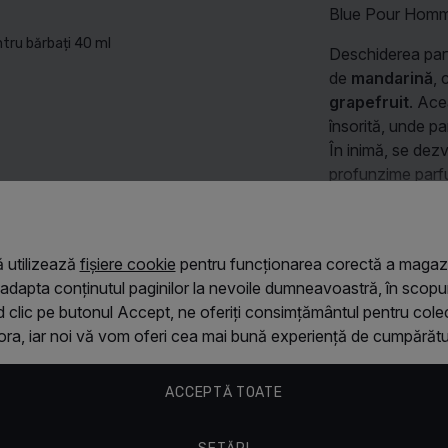
Blue Pour Homme 
tru bărbați 40 ml
Deschiderea par
de
mandarină
,
grapefruit
. Ace
însorită, unde p
În inimă, se dez
profunzime parfu
0 ml
brazilian
aduc un
masculin al comp
Citește mai mult
Mușchiul de st
 utilizează
fișiere cookie
pentru funcționarea corectă a magazi
la final, conferi
 adapta conținutul paginilor la nevoile dumneavoastră, în scopuri
adaugă o profunz
 clic pe butonul Accept, ne oferiți consimțământul pentru colec
Caracteristic
senzualitate subt
ora, iar noi vă vom oferi cea mai bună experiență de cumpărătur
00 ml
Blue Pour Ho
Dolce&Gabb
un parfum proaspă
ACCEPTĂ TOATE
proaspăt, dar el