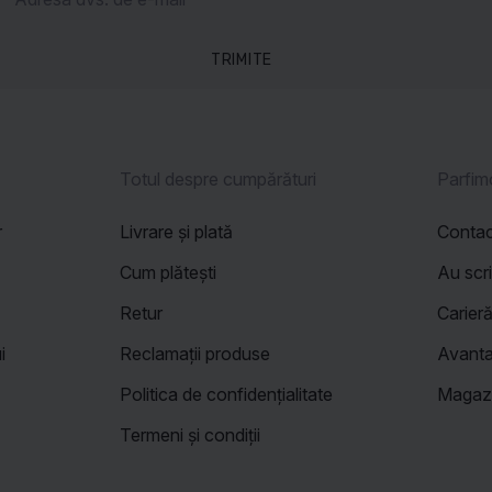
TRIMITE
Totul despre cumpărături
Parfim
r
Livrare și plată
Conta
Cum plătești
Au scr
Retur
Carier
i
Reclamații produse
Avanta
Politica de confidențialitate
Magazi
Termeni și condiții