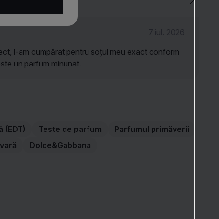
4.6
(18)
7 iul. 2026
ect, l-am cumpărat pentru soțul meu exact conform
i este un parfum minunat.
e
ă (EDT)
Teste de parfum
Parfumul primăverii
 vară
Dolce&Gabbana