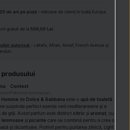
20 de ani pe piață
– milioane de clienți în toată Europa.
ort gratuit de la
599,00 Lei
.
buitor autorizat
– Lattafa, Afnan, Armaf, French Avenue și
anduri.
 produsului
ima
Context
marin
Patchouli indonezian
ur Homme
de
Dolce & Gabbana
este o
apă de toaletă
are surprinde perfect esența verii mediteraneene și a
te de griji. Acest parfum este distinct
citric
și
aromat
, cu
e
lemnoase
și
picante
care se combină pentru a crea o
să și răcoritoare. Potrivit pentru purtarea zilnică, Light