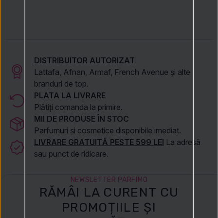
DISTRIBUITOR AUTORIZAT
Lattafa, Afnan, Armaf, French Avenue și alte
branduri de top.
PLATA LA LIVRARE
Plătiți comanda la primire.
MII DE PRODUSE ÎN STOC
Parfumuri și cosmetice disponibile imediat.
LIVRARE GRATUITĂ PESTE 599 LEI
La adresă
sau punct de ridicare.
NEWSLETTER PARFIMO
RĂMÂI LA CURENT CU
PROMOȚIILE ȘI