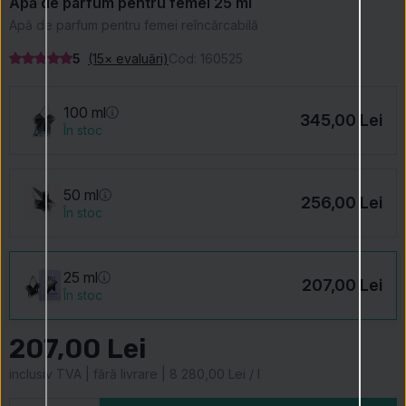
Apă de parfum pentru femei 25 ml
Apă de parfum pentru femei reîncărcabilă
5
(15× evaluări)
Cod:
160525
100 ml
345,00 Lei
În stoc
50 ml
256,00 Lei
În stoc
25 ml
207,00 Lei
În stoc
207,00 Lei
inclusiv TVA | fără livrare | 8 280,00 Lei / l