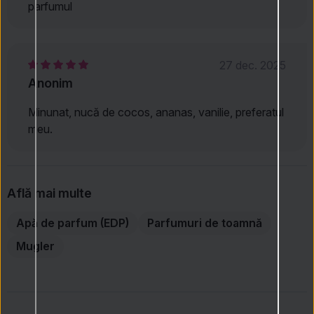
parfumul
27 dec. 2025
Anonim
Minunat, nucă de cocos, ananas, vanilie, preferatul
meu.
Află mai multe
Apă de parfum (EDP)
Parfumuri de toamnă
Mugler