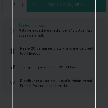
ADAUGĂ ÎN COȘ
25 ML
În stoc > 5
buc.
Gata de expediere imediat de la 15,00 Lei
, la tine
acasă deja 12.8..
Peste 20 de ani pe piață
– milioane de clienți în
toată Europa.
Transport gratuit de la
599,00 Lei
.
Distribuitor autorizat
– Lattafa, Afnan, Armaf,
French Avenue și alte branduri.