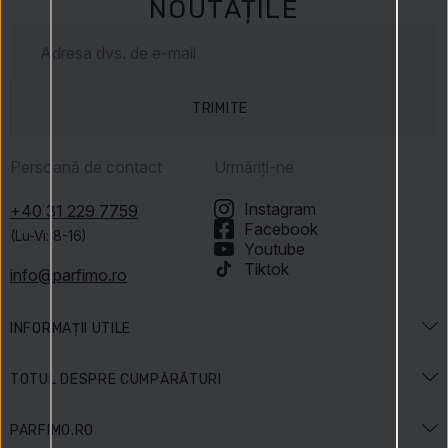
NOUTĂȚILE
TRIMITE
Persoană de contact
Urmăriți-ne
Instagram
+40 31 229 7759
Facebook
(Lu-Vi: 8-16)
Youtube
Tiktok
info@parfimo.ro
INFORMAȚII UTILE
Enciclopedia parfumurilor
TOTUL DESPRE CUMPĂRĂTURI
Enciclopedia frumuseții
Livrare și plată
PARFIMO.RO
Sărbători & Promoții