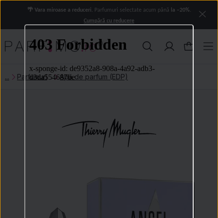
🌴 Vara miroase a reduceri.
Parfumuri selectate acum până
la −20%
.
Cumpără cu reducere
Parfumuri
Apă de parfum (EDP)