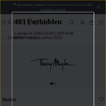
🌴 Vara miroase a reduceri.
Parfumuri selectate acum până
la −20%
.
Cumpără cu reducere
Parfumuri
Apă de parfum (EDP)
Mugler