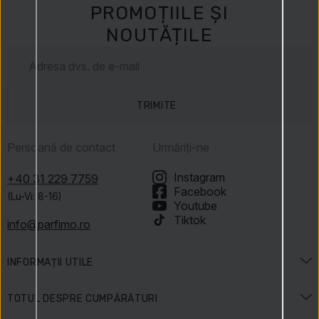
PROMOȚIILE ȘI
NOUTĂȚILE
TRIMITE
Persoană de contact
Urmăriți-ne
Instagram
+40 31 229 7759
Facebook
(Lu-Vi: 8-16)
Youtube
Tiktok
info@parfimo.ro
INFORMAȚII UTILE
Enciclopedia parfumurilor
TOTUL DESPRE CUMPĂRĂTURI
Enciclopedia frumuseții