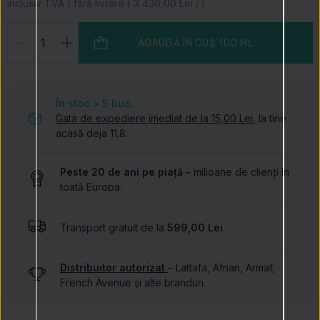
inclusiv TVA | fără livrare | 3 430,00 Lei / l
ADAUGĂ ÎN COȘ
100 ML
În stoc > 5
buc.
Gata de expediere imediat de la 15,00 Lei
, la tine
acasă deja 11.8..
Peste 20 de ani pe piață
– milioane de clienți în
toată Europa.
Transport gratuit de la
599,00 Lei
.
Distribuitor autorizat
– Lattafa, Afnan, Armaf,
French Avenue și alte branduri.