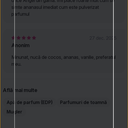
orice Angel din gama. Imi place foarte mult cum se
simte ananasul imediat cum este pulverizat
parfumul
27 dec. 2025
Anonim
Minunat, nucă de cocos, ananas, vanilie, preferatul
meu.
Află mai multe
Apă de parfum (EDP)
Parfumuri de toamnă
Mugler