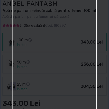
ANGEL FANTASM
Apă de parfum reîncărcabilă pentru femei 100 ml
Apă de parfum pentru femei reîncărcabilă
5
(15× evaluări)
Cod:
160997
100 ml
343,00 Lei
În stoc
50 ml
256,00 Lei
În stoc
25 ml
204,50 Lei
În stoc
343,00 Lei