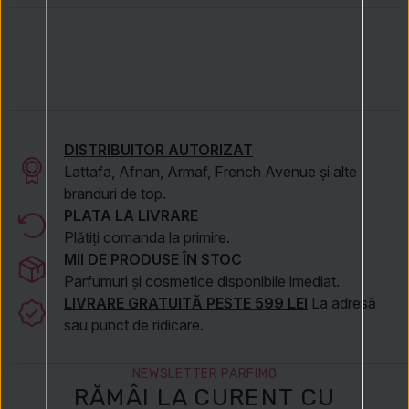
DISTRIBUITOR AUTORIZAT
Lattafa, Afnan, Armaf, French Avenue și alte
branduri de top.
PLATA LA LIVRARE
Plătiți comanda la primire.
MII DE PRODUSE ÎN STOC
Parfumuri și cosmetice disponibile imediat.
LIVRARE GRATUITĂ PESTE 599 LEI
La adresă
sau punct de ridicare.
NEWSLETTER PARFIMO
RĂMÂI LA CURENT CU