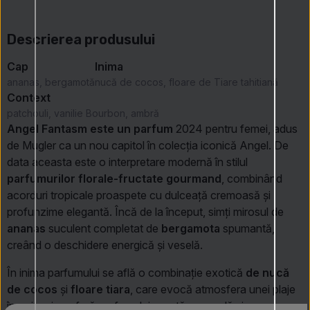
Descrierea produsului
Cap
Inima
ananas, bergamotă
nucă de cocos, floare de Tiare tahitiană
Context
patchouli, vanilie Bourbon, ambră
Angel Fantasm este un
parfum
2024 pentru femei, adus
de Mugler ca un nou capitol în colecția iconică Angel. De
data aceasta este o interpretare modernă în stilul
parfumurilor florale-fructate gourmand
, combinând
acorduri tropicale proaspete cu dulceață cremoasă și
profunzime elegantă. Încă de la început, simți mirosul de
ananas
suculent completat de
bergamota
spumantă,
creând o deschidere energică și veselă.
În inima parfumului se află o combinație exotică
de nucă
de cocos
și
floare tiara
, care evocă atmosfera unei plaje
însorite și conferă parfumului o notă senzuală și ușor