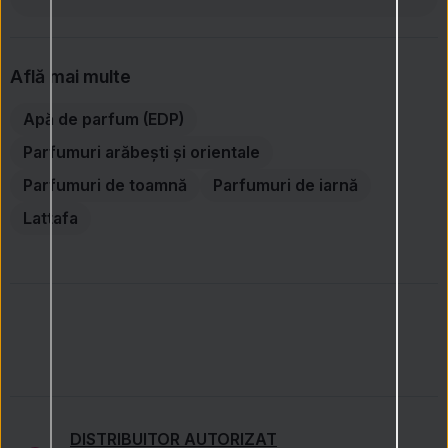
Află mai multe
Apă de parfum (EDP)
Parfumuri arăbești și orientale
Parfumuri de toamnă
Parfumuri de iarnă
Lattafa
DISTRIBUITOR AUTORIZAT