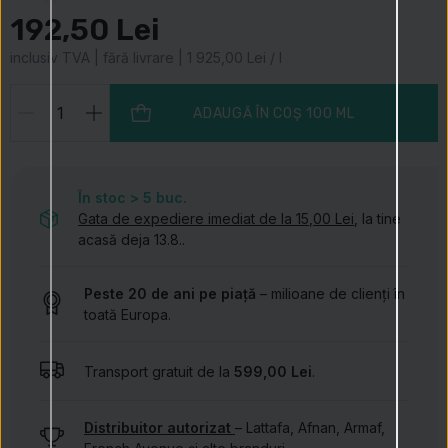
192,50 Lei
inclusiv TVA | fără livrare | 1 925,00 Lei / l
ADAUGĂ ÎN COȘ
100 ML
În stoc > 5
buc.
Gata de expediere imediat de la 15,00 Lei
, la tine
acasă deja 13.8..
Peste 20 de ani pe piață
– milioane de clienți în
toată Europa.
Transport gratuit de la
599,00 Lei
.
Distribuitor autorizat
– Lattafa, Afnan, Armaf,