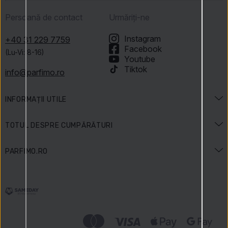
Persoană de contact
Urmăriți-ne
Instagram
+40 31 229 7759
Facebook
(Lu-Vi: 8-16)
Youtube
Tiktok
info@parfimo.ro
INFORMAȚII UTILE
Enciclopedia parfumurilor
TOTUL DESPRE CUMPĂRĂTURI
Enciclopedia frumuseții
Livrare și plată
PARFIMO.RO
Sărbători & Promoții
Cum plătești
Contact
Regulamentul concursului
Retur
Au scris despre noi
Cum colectăm recenziile
Reclamații produse
Carieră
Parfimo Blog
Politica de confidențialitate
Avantajele noastre