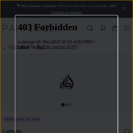
🌴 Vara miroase a reduceri.
Parfumuri selectate acum până
la −20%
.
Cumpără cu reducere
Parfumuri
Apă de parfum (EDP)
REDUCERE DE 20 %
Lattafa