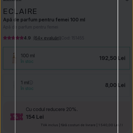
ECLAIRE
Apă de parfum pentru femei 100 ml
Apă de parfum pentru femei
4.9
(64× evaluări)
Cod:
151455
100 ml
192,50 Lei
În stoc
1 ml
8,00 Lei
În stoc
Cu codul
reducere 20%.
154 Lei
TVA inclus | fără costuri de livrare | 1 540,00 Lei / l