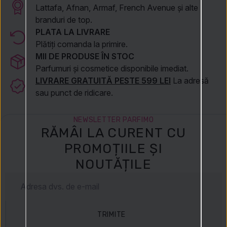
Lattafa, Afnan, Armaf, French Avenue și alte
branduri de top.
PLATA LA LIVRARE
Plătiți comanda la primire.
MII DE PRODUSE ÎN STOC
Parfumuri și cosmetice disponibile imediat.
LIVRARE GRATUITĂ PESTE 599 LEI
La adresă
sau punct de ridicare.
NEWSLETTER PARFIMO
RĂMÂI LA CURENT CU
PROMOȚIILE ȘI
NOUTĂȚILE
TRIMITE