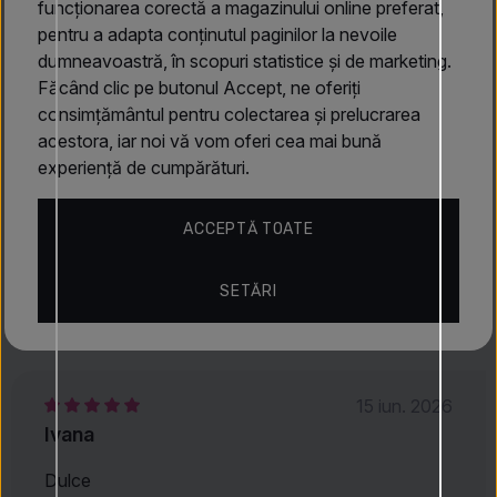
note delicate
de flori albe
, conferind parfumului un
funcționarea corectă a magazinului online preferat,
caracter romantic și feminin.
pentru a adapta conținutul paginilor la nevoile
dumneavoastră, în scopuri statistice și de marketing.
Notele de bază aduc apoi
vanilie
caldă,
pralină
delicioasă
Făcând clic pe butonul Accept, ne oferiți
și
mosc
senzual, asigurându-se că parfumul rămâne pe
Citește mai mult
consimțământul pentru colectarea și prelucrarea
piele mult timp și devine companionul perfect pentru orice
acestora, iar noi vă vom oferi cea mai bună
ocazie.
Eclaire este un parfum care va încânta pe
experiență de cumpărături.
oricine se află în preajma ta.
Caracteristici
ACCEPTĂ TOATE
Lattafa
SETĂRI
Recenzii
4.9
(64)
15 iun. 2026
Ivana
Dulce