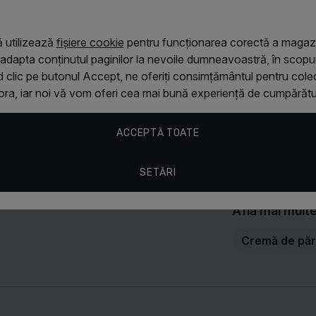
Este ffffffff
 utilizează
fișiere cookie
pentru funcționarea corectă a magazi
 adapta conținutul paginilor la nevoile dumneavoastră, în scopuri
 clic pe butonul Accept, ne oferiți consimțământul pentru colec
ora, iar noi vă vom oferi cea mai bună experiență de cumpărătur
Anonim
Miroase foar
ACCEPTĂ TOATE
gama Hydra
SETĂRI
Află mai mult
Cremă de pă