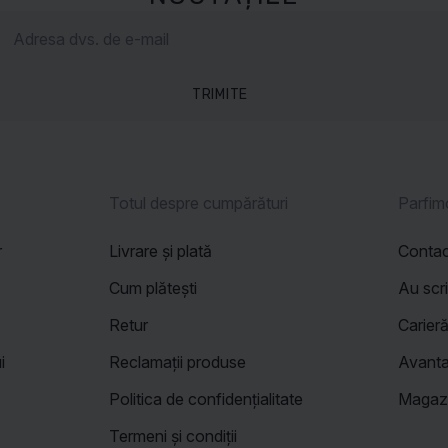
TRIMITE
Totul despre cumpărături
Parfim
r
Livrare și plată
Conta
Cum plătești
Au scr
Retur
Carier
i
Reclamații produse
Avanta
Politica de confidențialitate
Magazi
Termeni și condiții