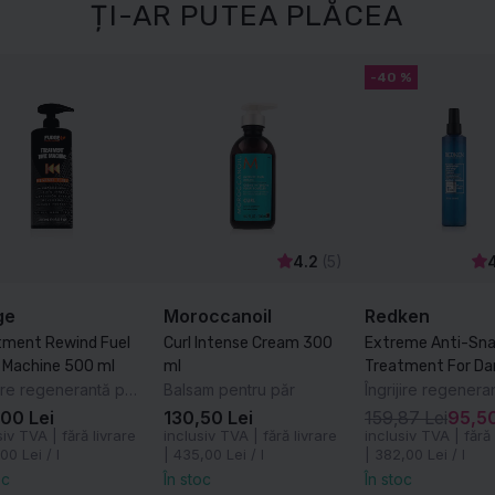
ȚI-AR PUTEA PLĂCEA
-40 %
4.2
(5)
ge
Moroccanoil
Redken
tment Rewind Fuel
Curl Intense Cream 300
Extreme Anti-Sn
Time Machine 500 ml
ml
Treatment For D
Îngrijire regenerantă pentru păr deteriorat
Balsam pentru păr
Hair 250 ml
00 Lei
130,50 Lei
159,87 Lei
95,50
siv TVA | fără livrare
inclusiv TVA | fără livrare
inclusiv TVA | fără 
00 Lei / l
|
435,00 Lei / l
|
382,00 Lei / l
oc
În stoc
În stoc