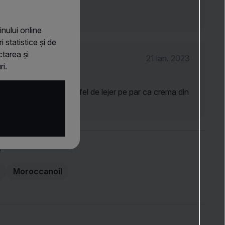
 bun
nului online
 statistice și de
tarea și
21 ian. 2023
i.
te frumos, dar nu e la fel de lejer pe par ca crema din
tion
e
r
Moroccanoil