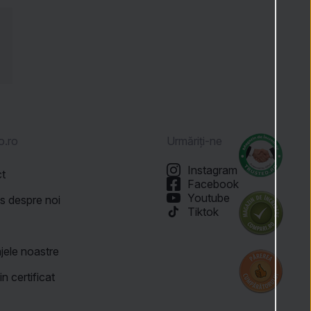
o.ro
Urmăriți-ne
Instagram
ct
Facebook
Youtube
is despre noi
Tiktok
ă
jele noastre
n certificat