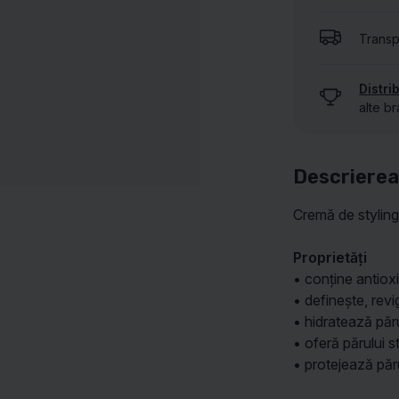
Transp
AFIȘEAZĂ TOATE BRANDURILE NOASTRE
Distri
alte br
Descrierea
Cremă de styling 
Proprietăți
• conține antiox
• definește, rev
• hidratează păr
• oferă părului s
• protejează părul