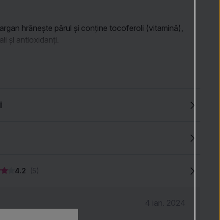
 argan hrănește părul și conține tocoferoli (vitamină),
ali și antioxidanți.
pițe de cremă hidratantă de styling pe părul umed sau
imile medii până la vârfuri. Uscați cu foehnul și aranjați ca
i
ați părul să se usuce natural.
ul foarte des, rebel sau creț, amestecați 1–2 pompițe cu
de tratament Moroccanoil Treatment, pentru a reuși să îl
l aranjați.
4.2
(5)
4 ian. 2024