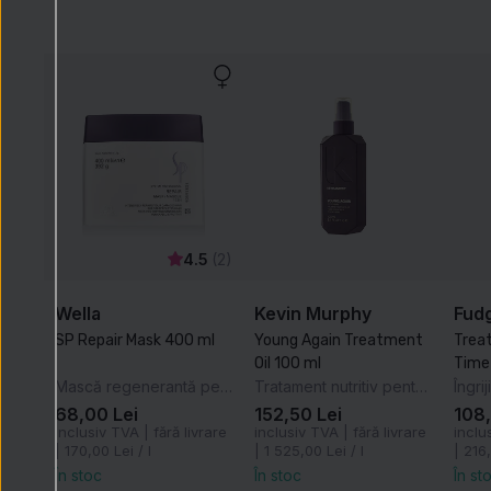
4.5
(2)
Wella
Kevin Murphy
Fud
SP Repair Mask 400 ml
Young Again Treatment
Trea
Oil 100 ml
Mască regenerantă pentru păr
Tratament nutritiv pentru păr
68,00 Lei
152,50 Lei
108,
inclusiv TVA | fără livrare
inclusiv TVA | fără livrare
inclu
|
170,00 Lei / l
|
1 525,00 Lei / l
|
216,
În stoc
În stoc
În st