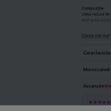
Compoziție
Uleiul natural de
acizi grași esenți
Citește mai mult
Utilizare
Aplicați 1–2 pom
uscat, de la lung
Caracteristic
de obicei sau lăs
SFAT: Pentru păr
câteva picături 
Moroccanoil
disciplinați și să î
Recenzii
Popa D.