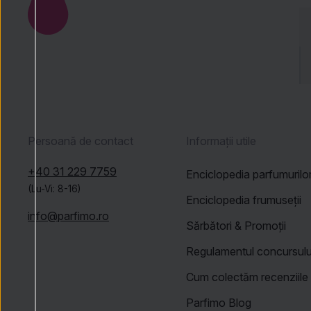
Persoană de contact
Informații utile
+40 31 229 7759
Enciclopedia parfumurilo
(Lu-Vi: 8-16)
Enciclopedia frumuseții
info@parfimo.ro
Sărbători & Promoții
Regulamentul concursulu
Cum colectăm recenziile
Parfimo Blog