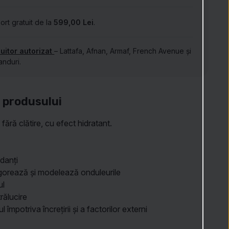
ort gratuit de la
599,00 Lei
.
buitor autorizat
– Lattafa, Afnan, Armaf, French Avenue și
anduri.
 produsului
fără clătire, cu efect hidratant.
idanți
igorează și modelează onduleurile
ul
trălucire
 împotriva încrețirii și a factorilor externi