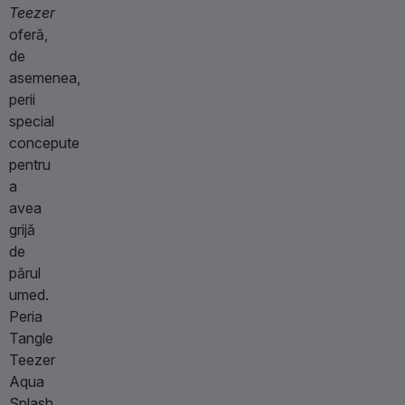
Teezer
oferă,
de
asemenea,
perii
special
concepute
pentru
a
avea
grijă
de
părul
umed.
Peria
Tangle
Teezer
Aqua
Splash