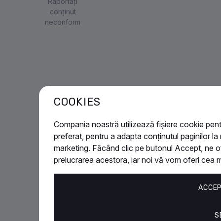
Raportați
conținut
neconform
COOKIES
Compania noastră utilizează
fișiere cookie
pent
preferat, pentru a adapta conținutul paginilor la
marketing. Făcând clic pe butonul Accept, ne of
prelucrarea acestora, iar noi vă vom oferi cea 
ACCEP
S