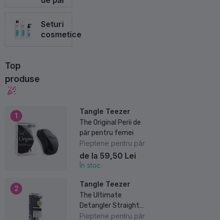
de păr
Seturi
cosmetice
Top
produse
Tangle Teezer
1
The Original Perii de
păr pentru femei
Pieptene pentru păr
de la 59,50 Lei
În stoc
Tangle Teezer
2
The Ultimate
Detangler Straight -
Curly Large Perii de
Pieptene pentru păr