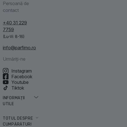
Persoană de
contact
+40 31 229
7759
(Lu-Vi: 8-16)
info@parfimo.ro
Urmăriți-ne
Instagram
Facebook
Youtube
Tiktok
INFORMAȚII
UTILE
Enciclopedia
TOTUL DESPRE
parfumurilor
CUMPĂRĂTURI