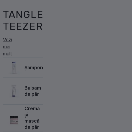
TANGLE
TEEZER
Vezi
mai
mult
Șampon
Balsam
de păr
Cremă
și
mască
de păr