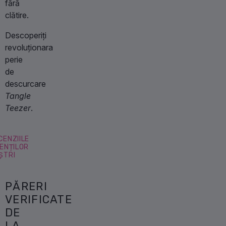
fără
clătire.
Descoperiți
revoluționara
perie
de
descurcare
Tangle
Teezer
.
CENZIILE
IENȚILOR
ȘTRI
PĂRERI
VERIFICATE
DE
LA