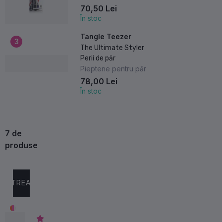
păr
70,50 Lei
În stoc
Tangle Teezer
3
The Ultimate Styler
Perii de păr
Pieptene pentru păr
78,00 Lei
În stoc
7
de
produse
Recomandate
Cele mai vândute
Cele mai noi
Ce
Sortează după
FILTREAZĂ