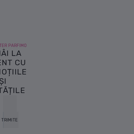
pentru
femei 100
ml
TER PARFIMO
ÂI LA
ENT CU
OȚIILE
ȘI
TĂȚILE
TRIMITE